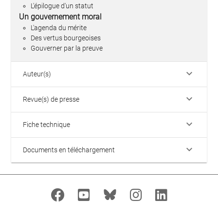
L'épilogue d'un statut
Un gouvernement moral
L'agenda du mérite
Des vertus bourgeoises
Gouverner par la preuve
keyboard_arrow_down
Auteur(s)
keyboard_arrow_down
Revue(s) de presse
keyboard_arrow_down
Fiche technique
keyboard_arrow_down
Documents en téléchargement