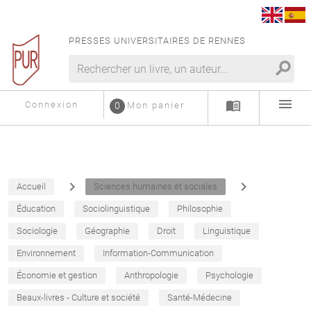
PRESSES UNIVERSITAIRES DE RENNES
search
menu
menu_book
Connexion
0
Mon panier
navigate_next
navigate_next
Accueil
Sciences humaines et sociales
Éducation
Sociolinguistique
Philosophie
Sociologie
Géographie
Droit
Linguistique
Environnement
Information-Communication
Économie et gestion
Anthropologie
Psychologie
Beaux-livres - Culture et société
Santé-Médecine