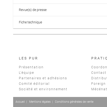
Revue(s) de presse
Fiche technique
LES PUR
PRATI
Présentation
Coordon
L'équipe
Contact
Partenaires et adhésions
Distribu
Comité éditorial
Foreign
Société et environnement
Mécéna
Accueil
|
Mentions légales
|
Conditions générales de vente