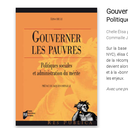
Gouver
Politiqu
Chelle Élisa
Commaille 
Sur la base
NYC), élisa 
de la récomp
devient alor
et à la «bon
les enjeux.
Avec une pr