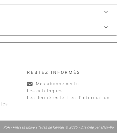
keyboard_arrow_down
keyboard_arrow_down
RESTEZ INFORMÉS
Mes abonnements
Les catalogues
Les dernières lettres d'information
ntes
PUR - Presses universitaires de Rennes © 2026 - Site créé par
eNovAlp