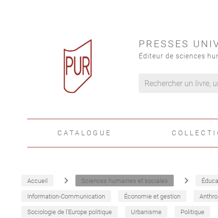
PRESSES UNI
Éditeur de sciences hu
CATALOGUE
COLLECT
navigate_next
navigate_next
Accueil
Sciences humaines et sociales
Éduca
Information-Communication
Économie et gestion
Anthro
Sociologie de l'Europe politique
Urbanisme
Politique