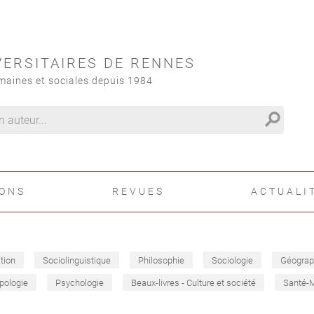
VERSITAIRES DE RENNES
maines et sociales depuis 1984
search
IONS
REVUES
ACTUALI
tion
Sociolinguistique
Philosophie
Sociologie
Géograp
pologie
Psychologie
Beaux-livres - Culture et société
Santé-