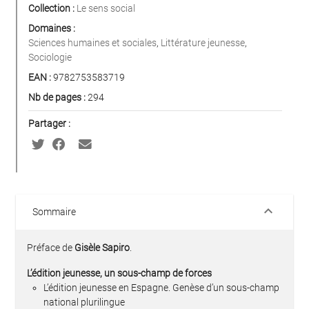
Collection :
Le sens social
Domaines :
Sciences humaines et sociales
,
Littérature jeunesse
,
Sociologie
EAN :
9782753583719
Nb de pages :
294
Partager :
keyboard_arrow_down
Sommaire
Préface de
Gisèle Sapiro
.
L’édition jeunesse, un sous-champ de forces
L’édition jeunesse en Espagne. Genèse d’un sous-champ
national plurilingue