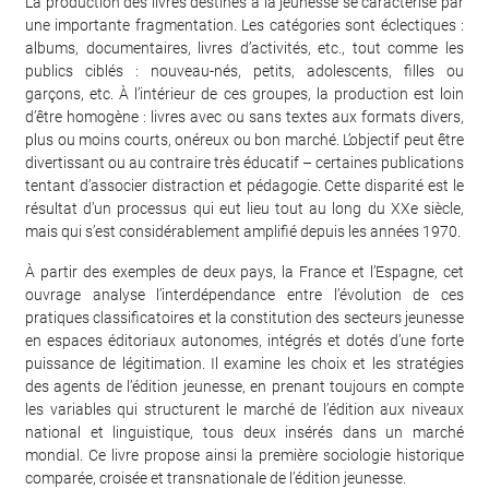
La production des livres destinés à la jeunesse se caractérise par
une importante fragmentation. Les catégories sont éclectiques :
albums, documentaires, livres d’activités, etc., tout comme les
publics ciblés : nouveau-nés, petits, adolescents, filles ou
garçons, etc. À l’intérieur de ces groupes, la production est loin
d’être homogène : livres avec ou sans textes aux formats divers,
plus ou moins courts, onéreux ou bon marché. L’objectif peut être
divertissant ou au contraire très éducatif – certaines publications
tentant d’associer distraction et pédagogie. Cette disparité est le
résultat d’un processus qui eut lieu tout au long du XXe siècle,
mais qui s’est considérablement amplifié depuis les années 1970.
À partir des exemples de deux pays, la France et l’Espagne, cet
ouvrage analyse l’interdépendance entre l’évolution de ces
pratiques classificatoires et la constitution des secteurs jeunesse
en espaces éditoriaux autonomes, intégrés et dotés d’une forte
puissance de légitimation. Il examine les choix et les stratégies
des agents de l’édition jeunesse, en prenant toujours en compte
les variables qui structurent le marché de l’édition aux niveaux
national et linguistique, tous deux insérés dans un marché
mondial. Ce livre propose ainsi la première sociologie historique
comparée, croisée et transnationale de l’édition jeunesse.