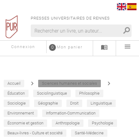
PRESSES UNIVERSITAIRES DE RENNES
search
menu
menu_book
Connexion
0
Mon panier
navigate_next
navigate_next
Accueil
Sciences humaines et sociales
Éducation
Sociolinguistique
Philosophie
Sociologie
Géographie
Droit
Linguistique
Environnement
Information-Communication
Économie et gestion
Anthropologie
Psychologie
Beaux-livres - Culture et société
Santé-Médecine