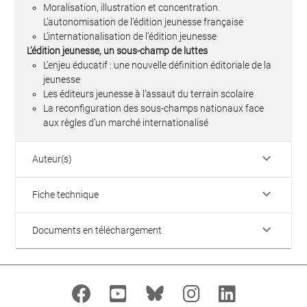
Moralisation, illustration et concentration.
L’autonomisation de l’édition jeunesse française
L’internationalisation de l’édition jeunesse
L’édition jeunesse, un sous-champ de luttes
L’enjeu éducatif : une nouvelle définition éditoriale de la
jeunesse
Les éditeurs jeunesse à l’assaut du terrain scolaire
La reconfiguration des sous-champs nationaux face
aux règles d’un marché internationalisé
keyboard_arrow_down
Auteur(s)
keyboard_arrow_down
Fiche technique
keyboard_arrow_down
Documents en téléchargement