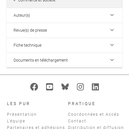
keyboard_arrow_down
Auteur(s)
keyboard_arrow_down
Revue(s) de presse
keyboard_arrow_down
Fiche technique
keyboard_arrow_down
Documents en téléchargement
LES PUR
PRATIQUE
Présentation
Coordonnées et Accès
L'équipe
Contact
Partenaires et adhésions
Distribution et diffusion