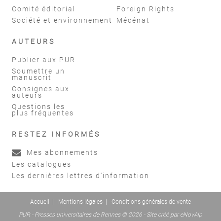
Comité éditorial
Foreign Rights
Société et environnement
Mécénat
AUTEURS
Publier aux PUR
Soumettre un
manuscrit
Consignes aux
auteurs
Questions les
plus fréquentes
RESTEZ INFORMÉS
Mes abonnements
Les catalogues
Les dernières lettres d'information
Accueil
|
Mentions légales
|
Conditions générales de vente
PUR - Presses universitaires de Rennes © 2026 - Site créé par
eNovAlp