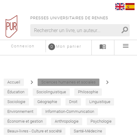
PRESSES UNIVERSITAIRES DE RENNES
search
menu
menu_book
Connexion
0
Mon panier
navigate_next
navigate_next
Accueil
Sciences humaines et sociales
Éducation
Sociolinguistique
Philosophie
Sociologie
Géographie
Droit
Linguistique
Environnement
Information-Communication
Économie et gestion
Anthropologie
Psychologie
Beaux-livres - Culture et société
Santé-Médecine