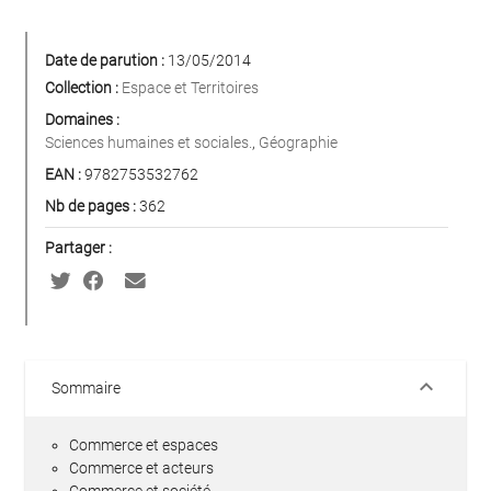
Date de parution :
13/05/2014
Collection :
Espace et Territoires
Domaines :
Sciences humaines et sociales.
,
Géographie
EAN :
9782753532762
Nb de pages :
362
Partager :
keyboard_arrow_down
Sommaire
Commerce et espaces
Commerce et acteurs
Commerce et société