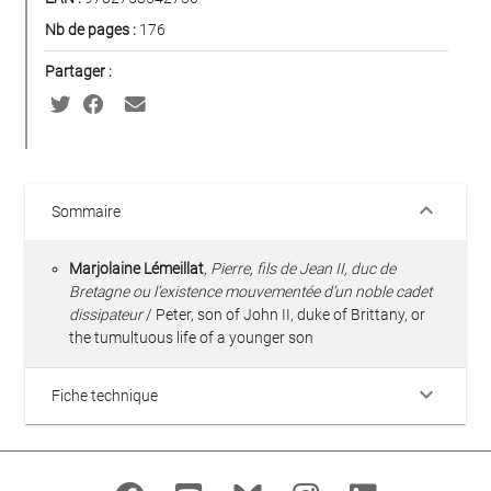
Nb de pages :
176
Partager :
keyboard_arrow_down
Sommaire
Marjolaine Lémeillat
,
Pierre, fils de Jean II, duc de
Bretagne ou l’existence mouvementée d’un noble cadet
dissipateur
/ Peter, son of John II, duke of Brittany, or
the tumultuous life of a younger son
keyboard_arrow_down
Fiche technique