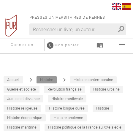
PRESSES UNIVERSITAIRES DE RENNES
search
menu
menu_book
Connexion
0
Mon panier
navigate_next
navigate_next
Accueil
Histoire
Histoire contemporaine
Guerre et société
Révolution française
Histoire urbaine
Justice et déviance
Histoire médiévale
Histoire religieuse
Histoire longue durée
Histoire
Histoire économique
Histoire ancienne
Histoire maritime
Histoire politique de la France au XXe siècle