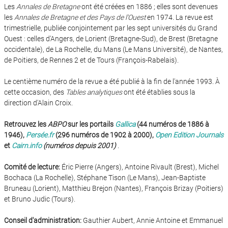
Les
Annales de Bretagne
ont été créées en 1886 ; elles sont devenues
les
Annales de Bretagne et des Pays de l'Ouest
en 1974. La revue est
trimestrielle, publiée conjointement par les sept universités du Grand
Ouest : celles d'Angers, de Lorient (Bretagne-Sud), de Brest (Bretagne
occidentale), de La Rochelle, du Mans (Le Mans Université), de Nantes,
de Poitiers, de Rennes 2 et de Tours (François-Rabelais).
Le centième numéro de la revue a été publié à la fin de l'année 1993. À
cette occasion, des
Tables analytiques
ont été établies sous la
direction d'Alain Croix.
Retrouvez les
ABPO
sur les portails
Gallica
(44 numéros de 1886 à
1946),
Persée.fr
(296 numéros de 1902 à 2000),
Open Edition Journals
et
Cairn.info
(numéros depuis 2001)
.
Comité de lecture:
Éric Pierre (Angers), Antoine Rivault (Brest), Michel
Bochaca (La Rochelle), Stéphane Tison (Le Mans), Jean-Baptiste
Bruneau (Lorient), Matthieu Brejon (Nantes), François Brizay (Poitiers)
et Bruno Judic (Tours).
Conseil d'administration:
Gauthier Aubert, Annie Antoine et Emmanuel