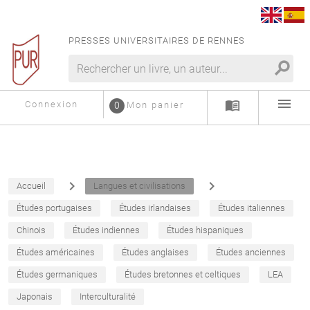
PRESSES UNIVERSITAIRES DE RENNES
search
menu
menu_book
Connexion
0
Mon panier
navigate_next
navigate_next
Accueil
Langues et civilisations
Études portugaises
Études irlandaises
Études italiennes
Chinois
Études indiennes
Études hispaniques
Études américaines
Études anglaises
Études anciennes
Études germaniques
Études bretonnes et celtiques
LEA
Japonais
Interculturalité