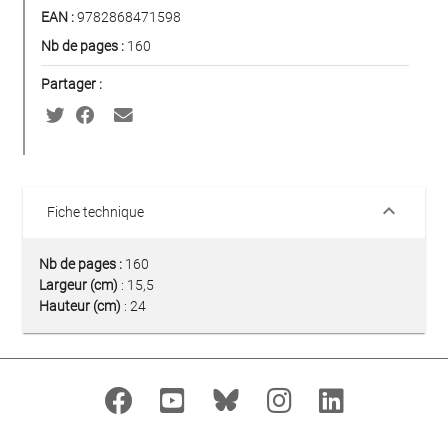
EAN :
9782868471598
Nb de pages :
160
Partager :
keyboard_arrow_down
Fiche technique
Nb de pages :
160
Largeur (cm)
: 15,5
Hauteur (cm)
: 24