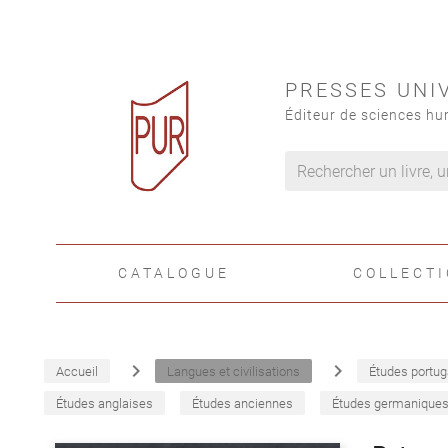
PRESSES UNI
Éditeur de sciences hu
CATALOGUE
COLLECT
navigate_next
navigate_next
Accueil
Langues et civilisations
Études portug
Études anglaises
Études anciennes
Études germanique