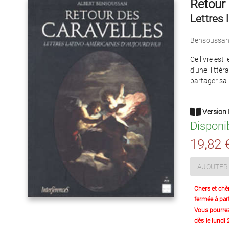
Retour 
Lettres 
Bensoussan 
Ce livre est 
d’une litté
partager sa 
Version 
Disponi
19,82 
AJOUTER 
Chers et chè
fermée à part
Vous pourre
dès le lundi