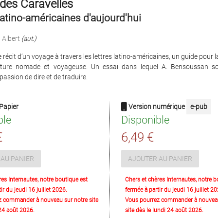
des Caravelles
latino-américaines d'aujourd'hui
Albert
(aut.)
le récit d’un voyage à travers les lettres latino-américaines, un guide pour
rature nomade et voyageuse. Un essai dans lequel A. Bensoussan so
passion de dire et de traduire.
Papier
Version numérique
e-pub
ble
Disponible
€
6,49 €
AU PANIER
AJOUTER AU PANIER
res Internautes, notre boutique est
Chers et chères Internautes, notre b
ir du jeudi 16 juillet 2026.
fermée à partir du jeudi 16 juillet 20
z commander à nouveau sur notre site
Vous pourrez commander à nouveau
 24 août 2026.
site dès le lundi 24 août 2026.