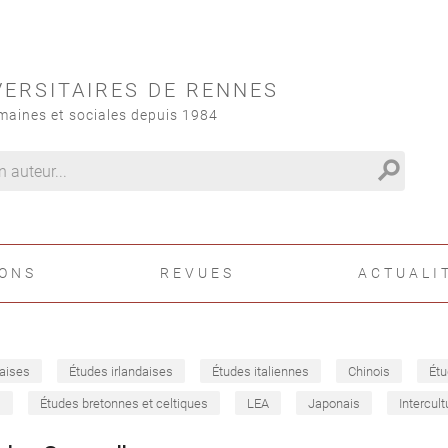
VERSITAIRES DE RENNES
maines et sociales depuis 1984
search
IONS
REVUES
ACTUALI
aises
Études irlandaises
Études italiennes
Chinois
Étu
s
Études bretonnes et celtiques
LEA
Japonais
Intercult