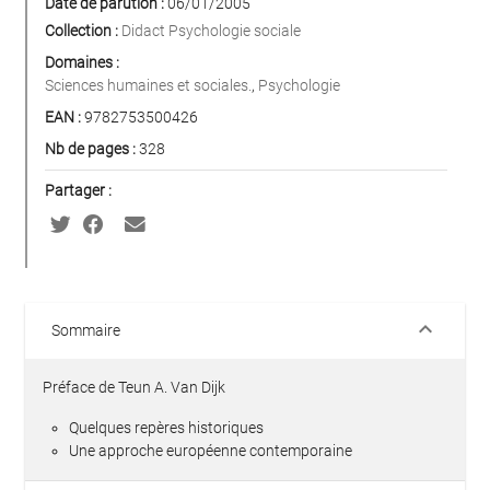
Date de parution :
06/01/2005
Collection :
Didact Psychologie sociale
Domaines :
Sciences humaines et sociales.
,
Psychologie
EAN :
9782753500426
Nb de pages :
328
Partager :
keyboard_arrow_down
Sommaire
Préface de Teun A. Van Dijk
Quelques repères historiques
Une approche européenne contemporaine