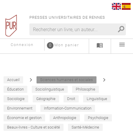
PRESSES UNIVERSITAIRES DE RENNES
search
menu
menu_book
Connexion
0
Mon panier
navigate_next
navigate_next
Accueil
Sciences humaines et sociales
Éducation
Sociolinguistique
Philosophie
Sociologie
Géographie
Droit
Linguistique
Environnement
Information-Communication
Économie et gestion
Anthropologie
Psychologie
Beaux-livres - Culture et société
Santé-Médecine