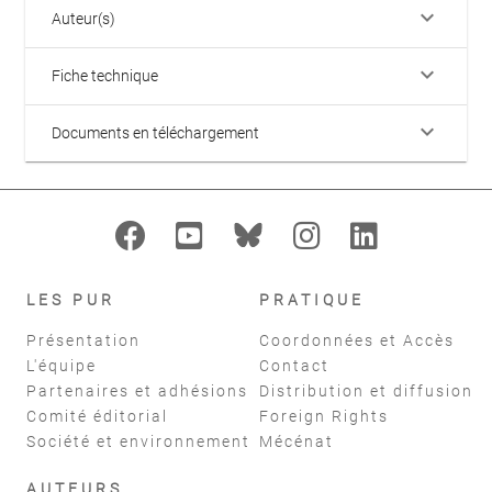
keyboard_arrow_down
Auteur(s)
keyboard_arrow_down
Fiche technique
keyboard_arrow_down
Documents en téléchargement
LES PUR
PRATIQUE
Présentation
Coordonnées et Accès
L'équipe
Contact
Partenaires et adhésions
Distribution et diffusion
Comité éditorial
Foreign Rights
Société et environnement
Mécénat
AUTEURS