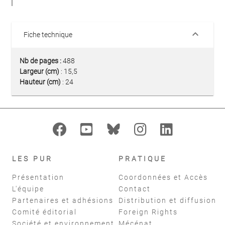
keyboard_arrow_down
Fiche technique
Nb de pages :
488
Largeur (cm)
: 15,5
Hauteur (cm)
: 24
LES PUR
PRATIQUE
Présentation
Coordonnées et Accès
L'équipe
Contact
Partenaires et adhésions
Distribution et diffusion
Comité éditorial
Foreign Rights
Société et environnement
Mécénat