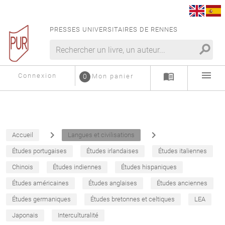
PRESSES UNIVERSITAIRES DE RENNES
search
menu
menu_book
Connexion
0
Mon panier
navigate_next
navigate_next
Accueil
Langues et civilisations
Études portugaises
Études irlandaises
Études italiennes
Chinois
Études indiennes
Études hispaniques
Études américaines
Études anglaises
Études anciennes
Études germaniques
Études bretonnes et celtiques
LEA
Japonais
Interculturalité