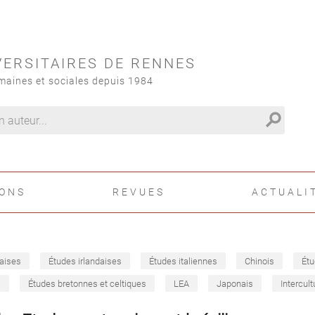
VERSITAIRES DE RENNES
maines et sociales depuis 1984
search
IONS
REVUES
ACTUALI
aises
Études irlandaises
Études italiennes
Chinois
Étu
s
Études bretonnes et celtiques
LEA
Japonais
Intercult