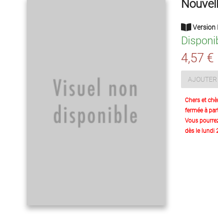
Nouvell
Version 
Disponi
4,57 €
AJOUTER 
Chers et chè
fermée à part
Vous pourre
dès le lundi