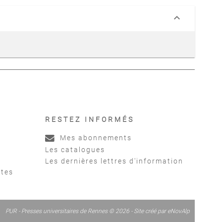
keyboard_arrow_down
RESTEZ INFORMÉS
Mes abonnements
Les catalogues
Les dernières lettres d'information
ntes
PUR - Presses universitaires de Rennes © 2026 - Site créé par
eNovAlp