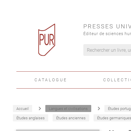
PRESSES UNI
Éditeur de sciences hu
CATALOGUE
COLLECT
navigate_next
navigate_next
Accueil
Langues et civilisations
Études portug
Études anglaises
Études anciennes
Études germanique