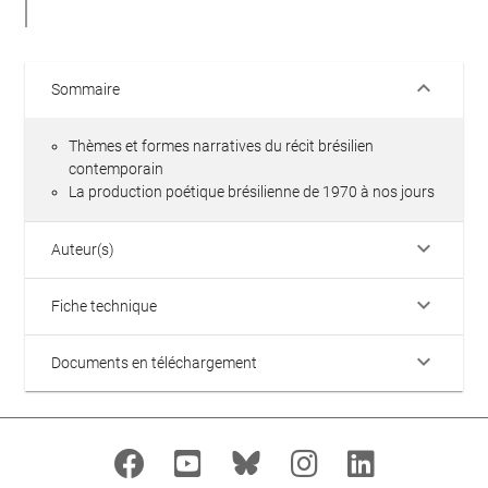
keyboard_arrow_down
Sommaire
Thèmes et formes narratives du récit brésilien
contemporain
La production poétique brésilienne de 1970 à nos jours
keyboard_arrow_down
Auteur(s)
keyboard_arrow_down
Fiche technique
keyboard_arrow_down
Documents en téléchargement