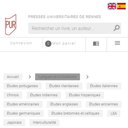
PRESSES UNIVERSITAIRES DE RENNES
search
menu
menu_book
Connexion
0
Mon panier
navigate_next
navigate_next
Accueil
Langues et civilisations
Études portugaises
Études irlandaises
Études italiennes
Chinois
Études indiennes
Études hispaniques
Études américaines
Études anglaises
Études anciennes
Études germaniques
Études bretonnes et celtiques
LEA
Japonais
Interculturalité