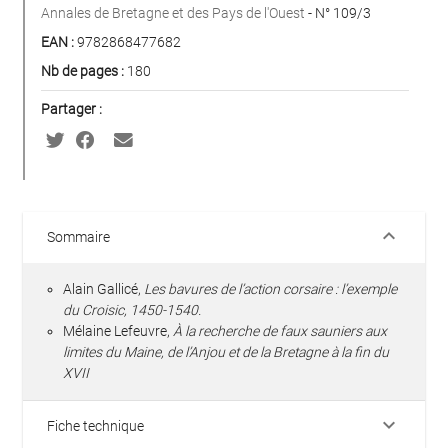
Annales de Bretagne et des Pays de l'Ouest
- N° 109/3
EAN :
9782868477682
Nb de pages :
180
Partager :
keyboard_arrow_down
Sommaire
Alain Gallicé,
Les bavures de l’action corsaire : l’exemple
du Croisic, 1450-1540.
Mélaine Lefeuvre,
À la recherche de faux sauniers aux
limites du Maine, de l’Anjou et de la Bretagne à la fin du
XVII
keyboard_arrow_down
Fiche technique