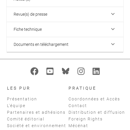
keyboard_arrow_down
Revue(s) de presse
keyboard_arrow_down
Fiche technique
keyboard_arrow_down
Documents en téléchargement
LES PUR
PRATIQUE
Présentation
Coordonnées et Accès
L'équipe
Contact
Partenaires et adhésions
Distribution et diffusion
Comité éditorial
Foreign Rights
Société et environnement
Mécénat