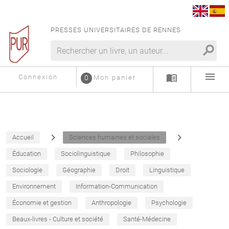
PRESSES UNIVERSITAIRES DE RENNES
search
menu
menu_book
Connexion
0
Mon panier
navigate_next
navigate_next
Accueil
Sciences humaines et sociales
Éducation
Sociolinguistique
Philosophie
Sociologie
Géographie
Droit
Linguistique
Environnement
Information-Communication
Économie et gestion
Anthropologie
Psychologie
Beaux-livres - Culture et société
Santé-Médecine