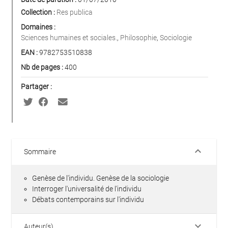
Collection :
Res publica
Domaines :
Sciences humaines et sociales.
,
Philosophie
,
Sociologie
EAN :
9782753510838
Nb de pages :
400
Partager :
keyboard_arrow_down
Sommaire
Genèse de l'individu. Genèse de la sociologie
Interroger l'universalité de l'individu
Débats contemporains sur l'individu
keyboard_arrow_down
Auteur(s)