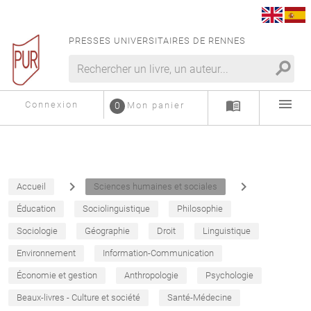
PRESSES UNIVERSITAIRES DE RENNES
search
menu
menu_book
Connexion
0
Mon panier
navigate_next
navigate_next
Accueil
Sciences humaines et sociales
Éducation
Sociolinguistique
Philosophie
Sociologie
Géographie
Droit
Linguistique
Environnement
Information-Communication
Économie et gestion
Anthropologie
Psychologie
Beaux-livres - Culture et société
Santé-Médecine