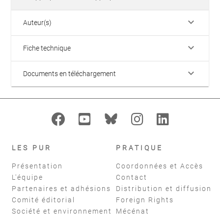
keyboard_arrow_down
Auteur(s)
keyboard_arrow_down
Fiche technique
keyboard_arrow_down
Documents en téléchargement
LES PUR
PRATIQUE
Présentation
Coordonnées et Accès
L'équipe
Contact
Partenaires et adhésions
Distribution et diffusion
Comité éditorial
Foreign Rights
Société et environnement
Mécénat