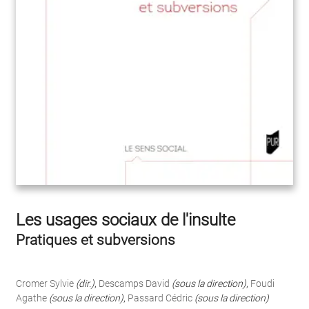
Les usages sociaux de l'insulte
Pratiques et subversions
Cromer Sylvie
(dir.)
,
Descamps David
(sous la direction)
,
Foudi
Agathe
(sous la direction)
,
Passard Cédric
(sous la direction)