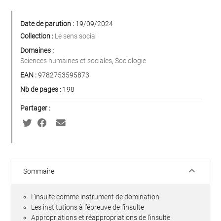
Date de parution :
19/09/2024
Collection :
Le sens social
Domaines :
Sciences humaines et sociales
,
Sociologie
EAN :
9782753595873
Nb de pages :
198
Partager :
keyboard_arrow_down
Sommaire
L’insulte comme instrument de domination
Les institutions à l’épreuve de l’insulte
Appropriations et réappropriations de l’insulte