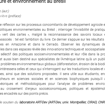
ure et environnement au Brésil
e
(aut.)
viève
(préface)
e réflexion sur les processus concomitants de développement agricole e
litiques environnementales au Brésil ; interroger l’invisibilité de pratiq
 « vert des cartes », malgré la reconnaissance des savoirs locaux 
associés : tel est l’ambition du livre. Ce dernier s’appuie sur les résultat
hes en Amazonie et dans le Cerrado. Observer les dynamiques de
es dans ces espaces révèle des innovations techniques et sociospatiale
 sélectif des politiques socioenvironnementales et leur rôle dans la p
st aussi bien destiné aux spécialistes de l’Amérique latine qu’à un publi
 problèmes environnementaux globaux (déforestation, érosion de la biodiv
l intéressera celles et ceux qui s’interrogent sur les traductions locales et
es, ainsi que des solutions proposées. Il sera utile aux étudiants, en
cheurs en sciences sociales et en sciences biophysiques puisqu’il
héoriques et méthodologiques pour l’analyse de problèmes envir
 au croisement d’enjeux socioéconomiques, politiques et épistémol
s encadrés sur des points précis.
le soutien du
laboratoire ART-Dev (ART-Dev, univ. Montpellier, CIRAD, CNRS