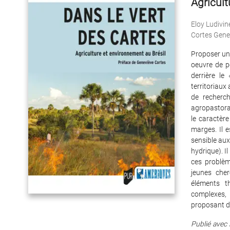
Agricult
Eloy Ludivin
Cortes Gene
Proposer un
oeuvre de po
derrière le
territoriaux 
de recherc
agropastoral
le caractère
marges. Il e
sensible aux
hydrique). I
ces problèm
jeunes cher
éléments t
complexes,
proposant de
Publié avec 