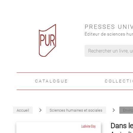
PRESSES UNI
Éditeur de sciences hu
CATALOGUE
COLLECT
navigate_next
navigate_next
Accueil
Sciences humaines et sociales
Envir
Dans le