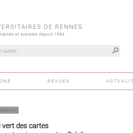
VERSITAIRES DE RENNES
maines et sociales depuis 1984
search
IONS
REVUES
ACTUALI
onnement
 vert des cartes