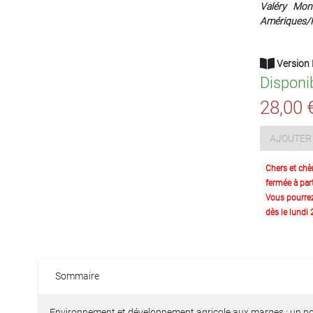
Valéry Mont
Amériques/P
Version 
Disponi
28,00 
AJOUTER 
Chers et chè
fermée à part
Vous pourre
dès le lundi
Sommaire
Environnement et développement agricole aux marges : un p