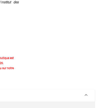
’I
nstitut des
outique est
26.
 sur notre
keyboard_arrow_down