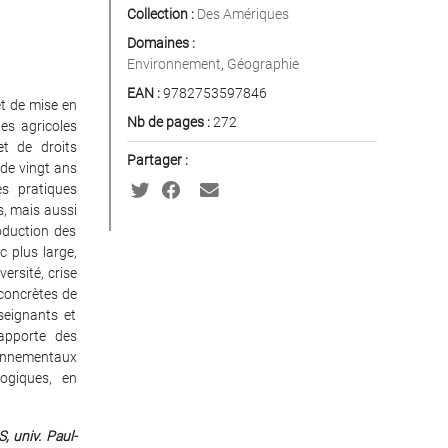
Collection :
Des Amériques
Domaines :
Environnement
,
Géographie
EAN :
9782753597846
t de mise en
Nb de pages :
272
ues agricoles
et de droits
Partager :
s de vingt ans
s pratiques
s, mais aussi
roduction des
c plus large,
ersité, crise
 concrètes de
seignants et
 apporte des
onnementaux
ogiques, en
, univ. Paul-