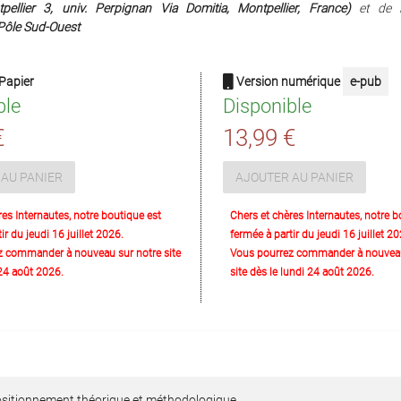
pellier 3, univ. Perpignan Via Domitia, Montpellier, France)
et de l
ôle Sud-Ouest
Papier
Version numérique
e-pub
ble
Disponible
€
13,99 €
AU PANIER
AJOUTER AU PANIER
res Internautes, notre boutique est
Chers et chères Internautes, notre b
ir du jeudi 16 juillet 2026.
fermée à partir du jeudi 16 juillet 20
z commander à nouveau sur notre site
Vous pourrez commander à nouveau
 24 août 2026.
site dès le lundi 24 août 2026.
ositionnement théorique et méthodologique