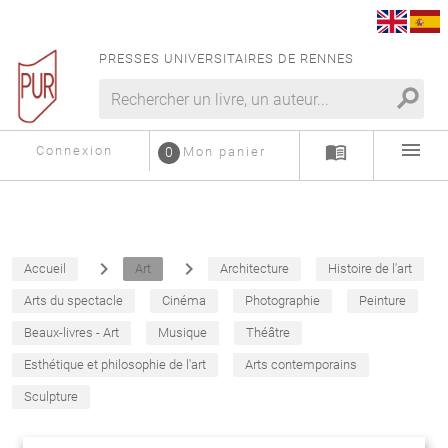
PRESSES UNIVERSITAIRES DE RENNES
search
menu
menu_book
Connexion
0
Mon panier
navigate_next
navigate_next
Accueil
Art
Architecture
Histoire de l'art
Arts du spectacle
Cinéma
Photographie
Peinture
Beaux-livres - Art
Musique
Théâtre
Esthétique et philosophie de l'art
Arts contemporains
Sculpture