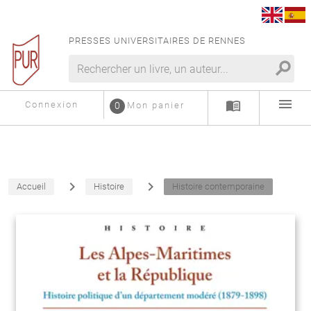
PRESSES UNIVERSITAIRES DE RENNES
search
menu
menu_book
Connexion
0
Mon panier
navigate_next
navigate_next
Accueil
Histoire
Histoire contemporaine