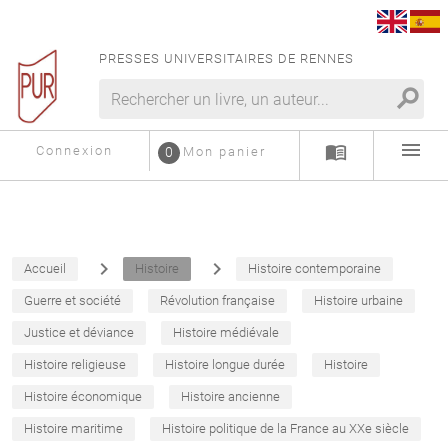
PRESSES UNIVERSITAIRES DE RENNES
search
menu
menu_book
Connexion
0
Mon panier
navigate_next
navigate_next
Accueil
Histoire
Histoire contemporaine
Guerre et société
Révolution française
Histoire urbaine
Justice et déviance
Histoire médiévale
Histoire religieuse
Histoire longue durée
Histoire
Histoire économique
Histoire ancienne
Histoire maritime
Histoire politique de la France au XXe siècle