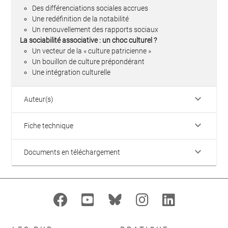
Des différenciations sociales accrues
Une redéfinition de la notabilité
Un renouvellement des rapports sociaux
La sociabilité associative : un choc culturel ?
Un vecteur de la « culture patricienne »
Un bouillon de culture prépondérant
Une intégration culturelle
keyboard_arrow_down
Auteur(s)
keyboard_arrow_down
Fiche technique
keyboard_arrow_down
Documents en téléchargement