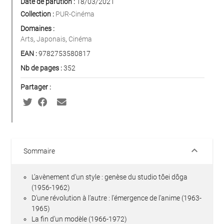
Date de parution :
18/03/2021
Collection :
PUR-Cinéma
Domaines :
Arts
,
Japonais
,
Cinéma
EAN :
9782753580817
Nb de pages :
352
Partager :
keyboard_arrow_down
Sommaire
L’avènement d’un style : genèse du studio tôei dôga
(1956-1962)
D’une révolution à l’autre : l’émergence de l’anime (1963-
1965)
La fin d’un modèle (1966-1972)