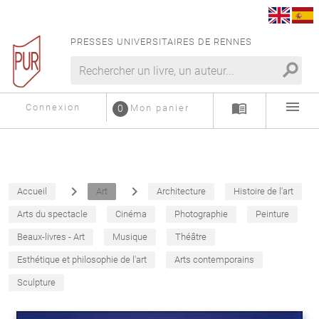
PRESSES UNIVERSITAIRES DE RENNES
search
menu
menu_book
Connexion
0
Mon panier
navigate_next
navigate_next
Accueil
Art
Architecture
Histoire de l'art
Arts du spectacle
Cinéma
Photographie
Peinture
Beaux-livres - Art
Musique
Théâtre
Esthétique et philosophie de l'art
Arts contemporains
Sculpture