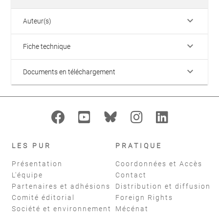
keyboard_arrow_down
Auteur(s)
keyboard_arrow_down
Fiche technique
keyboard_arrow_down
Documents en téléchargement
LES PUR
PRATIQUE
Présentation
Coordonnées et Accès
L'équipe
Contact
Partenaires et adhésions
Distribution et diffusion
Comité éditorial
Foreign Rights
Société et environnement
Mécénat