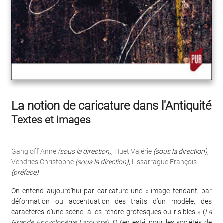
La notion de caricature dans l'Antiquité
Textes et images
Gangloff Anne
(sous la direction)
,
Huet Valérie
(sous la direction)
,
Vendries Christophe
(sous la direction)
,
Lissarrague François
(préface)
On entend aujourd’hui par caricature une « image tendant, par
déformation ou accentuation des traits d’un modèle, des
caractères d’une scène, à les rendre grotesques ou risibles » (
La
Grande Encyclopédie Larousse
). Qu’en est-il pour les sociétés de