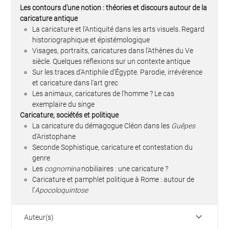
Les contours d'une notion : théories et discours autour de la
caricature antique
La caricature et l’Antiquité dans les arts visuels. Regard
historiographique et épistémologique
Visages, portraits, caricatures dans l’Athènes du Ve
siècle. Quelques réflexions sur un contexte antique
Sur les traces d’Antiphile d’Égypte. Parodie, irrévérence
et caricature dans l’art grec
Les animaux, caricatures de l’homme ? Le cas
exemplaire du singe
Caricature, sociétés et politique
La caricature du démagogue Cléon dans les
Guêpes
d’Aristophane
Seconde Sophistique, caricature et contestation du
genre
Les
cognomina
nobiliaires : une caricature ?
Caricature et pamphlet politique à Rome : autour de
l’
Apocoloquintose
keyboard_arrow_down
Auteur(s)