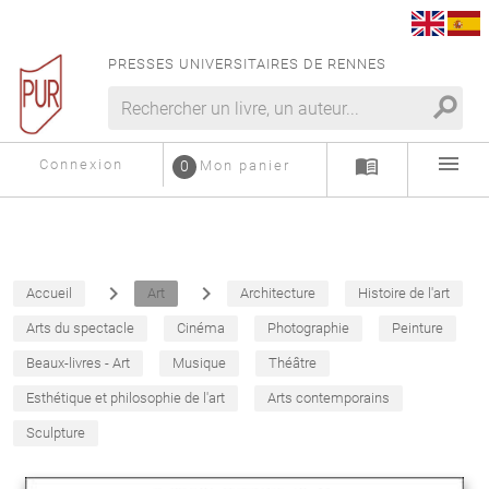
PRESSES UNIVERSITAIRES DE RENNES
search
menu
menu_book
Connexion
0
Mon panier
navigate_next
navigate_next
Accueil
Art
Architecture
Histoire de l'art
Arts du spectacle
Cinéma
Photographie
Peinture
Beaux-livres - Art
Musique
Théâtre
Esthétique et philosophie de l'art
Arts contemporains
Sculpture