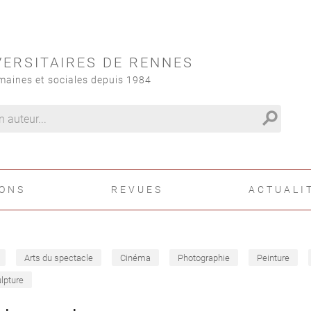
VERSITAIRES DE RENNES
maines et sociales depuis 1984
search
IONS
REVUES
ACTUALI
Arts du spectacle
Cinéma
Photographie
Peinture
lpture