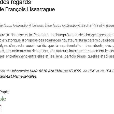
 des regards
de François Lissarrague
ie
(sous la direction)
,
Lehoux Élise
(sous la direction)
,
Zachari Vasiliki
(sous
tre la richesse et la fécondité de l'interprétation des images grecques
gie historique. Il propose des éclairages novateurs sur la céramique grec
nalyse d'aspects aussi variés que la représentation des rituels, des
s, des animaux ou des objets. Les auteurs interrogent également les je
es entretiennent entre elles et les liens, parfois ténus, qu'elles établiss
tien du
laboratoire UMR 8210-ANHIMA
, de l'
EHESS
, de l'
IUF
et de l'
EA 
Paris-Est Marne-la-Vallée
.
Papier
ble
€