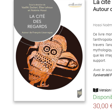
La cité
Autour 
Hosoi Noém
Ce livre mon
l'anthropolo
travers l'a
mythologique
que les imag
support.
Avec le sou
l'université 
Version 
Disponi
30,00 