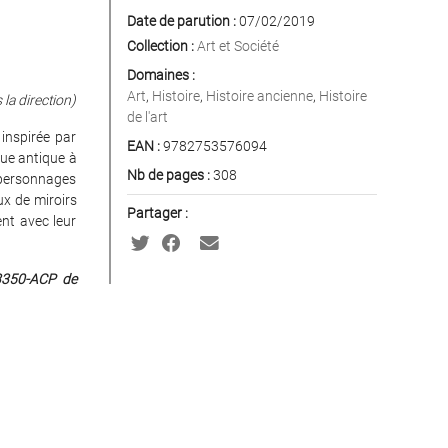
Date de parution :
07/02/2019
Collection :
Art et Société
Domaines :
Art
,
Histoire
,
Histoire ancienne
,
Histoire
 la direction)
de l'art
 inspirée par
EAN :
9782753576094
que antique à
Nb de pages :
308
 personnages
ux de miroirs
Partager :
ent avec leur
3350-ACP de