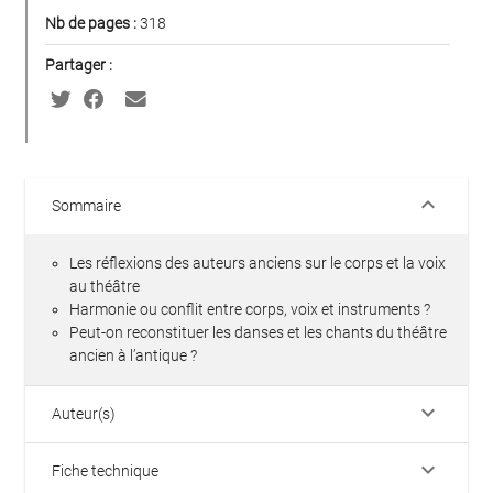
Nb de pages :
318
Partager :
keyboard_arrow_down
Sommaire
Les réflexions des auteurs anciens sur le corps et la voix
au théâtre
Harmonie ou conflit entre corps, voix et instruments ?
Peut-on reconstituer les danses et les chants du théâtre
ancien à l’antique ?
keyboard_arrow_down
Auteur(s)
keyboard_arrow_down
Fiche technique