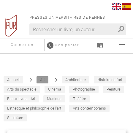
PRESSES UNIVERSITAIRES DE RENNES
search
menu
menu_book
Connexion
0
Mon panier
navigate_next
navigate_next
Accueil
Art
Architecture
Histoire de l'art
Arts du spectacle
Cinéma
Photographie
Peinture
Beaux-livres - Art
Musique
Théâtre
Esthétique et philosophie de l'art
Arts contemporains
Sculpture