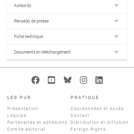
keyboard_arrow_down
Auteur(s)
keyboard_arrow_down
Revue(s) de presse
keyboard_arrow_down
Fiche technique
keyboard_arrow_down
Documents en téléchargement
LES PUR
PRATIQUE
Présentation
Coordonnées et Accès
L'équipe
Contact
Partenaires et adhésions
Distribution et diffusion
Comité éditorial
Foreign Rights