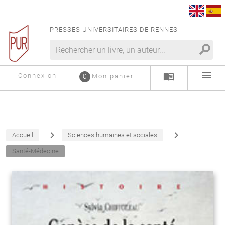
PRESSES UNIVERSITAIRES DE RENNES
search
menu
menu_book
Connexion
0
Mon panier
navigate_next
navigate_next
Accueil
Sciences humaines et sociales
Santé-Médecine