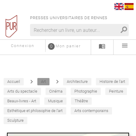
PRESSES UNIVERSITAIRES DE RENNES
search
menu
menu_book
Connexion
0
Mon panier
navigate_next
navigate_next
Accueil
Art
Architecture
Histoire de l'art
Arts du spectacle
Cinéma
Photographie
Peinture
Beaux-livres - Art
Musique
Théâtre
Esthétique et philosophie de l'art
Arts contemporains
Sculpture