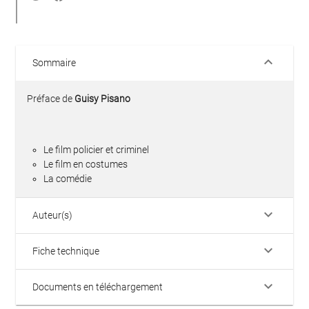
keyboard_arrow_down
Sommaire
Préface de
Guisy Pisano
Le film policier et criminel
Le film en costumes
La comédie
keyboard_arrow_down
Auteur(s)
keyboard_arrow_down
Fiche technique
keyboard_arrow_down
Documents en téléchargement