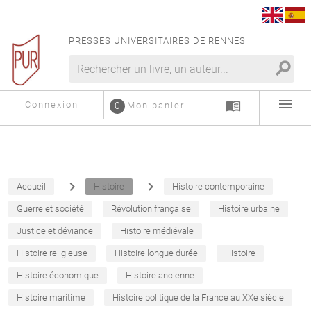
PRESSES UNIVERSITAIRES DE RENNES
search
menu
menu_book
Connexion
0
Mon panier
navigate_next
navigate_next
Accueil
Histoire
Histoire contemporaine
Guerre et société
Révolution française
Histoire urbaine
Justice et déviance
Histoire médiévale
Histoire religieuse
Histoire longue durée
Histoire
Histoire économique
Histoire ancienne
Histoire maritime
Histoire politique de la France au XXe siècle