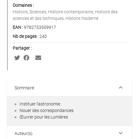
Domaines :
Histoire
,
Sciences
,
Histoire contemporaine
,
Histoire des
sciences et des techniques
,
Histoire moderne
EAN :
9782753509917
Nb de pages :
240
Partager :
keyboard_arrow_down
Sommaire
Instituer l’astronomie
Nouer des correspondances
Œuvrer pour les Lumières
keyboard_arrow_down
Auteur(s)