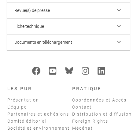
keyboard_arrow_down
Revue(s) de presse
keyboard_arrow_down
Fiche technique
keyboard_arrow_down
Documents en téléchargement
LES PUR
PRATIQUE
Présentation
Coordonnées et Accès
L'équipe
Contact
Partenaires et adhésions
Distribution et diffusion
Comité éditorial
Foreign Rights
Société et environnement
Mécénat