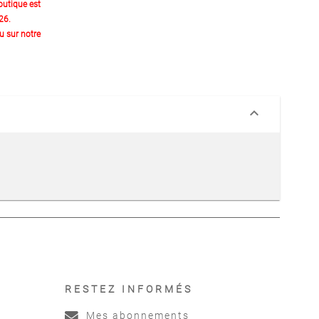
outique est
26.
 sur notre
keyboard_arrow_down
RESTEZ INFORMÉS
Mes abonnements