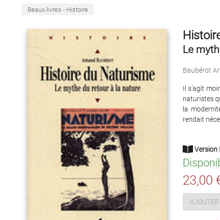
Beaux-livres - Histoire
Histoir
Le mythe
Baubérot A
Il s’agit mo
naturistes q
la modernit
rendait néce
Version 
Disponi
23,00 
AJOUTER 