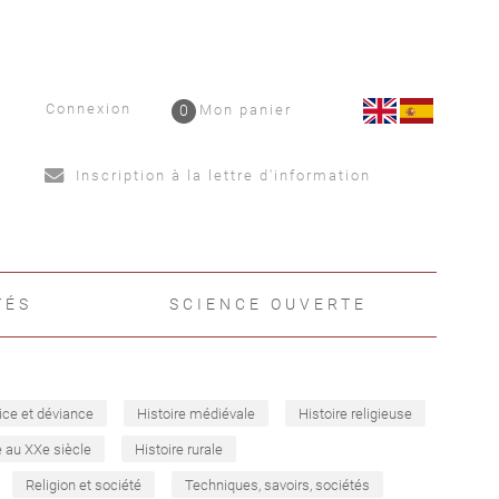
Connexion
0
Mon panier
Inscription à la lettre d'information
TÉS
SCIENCE OUVERTE
ice et déviance
Histoire médiévale
Histoire religieuse
e au XXe siècle
Histoire rurale
Religion et société
Techniques, savoirs, sociétés