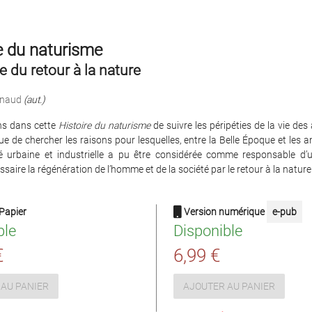
e du naturisme
 du retour à la nature
rnaud
(aut.)
ins dans cette
Histoire du naturisme
de suivre les péripéties de la vie des
ue de chercher les raisons pour lesquelles, entre la Belle Époque et les a
é urbaine et industrielle a pu être considérée comme responsable d’u
ssaire la régénération de l’homme et de la société par le retour à la nature
Papier
Version numérique
e-pub
ble
Disponible
€
6,99 €
AU PANIER
AJOUTER AU PANIER