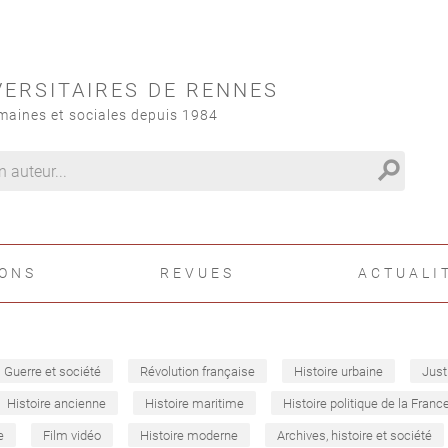
VERSITAIRES DE RENNES
maines et sociales depuis 1984
search
IONS
REVUES
ACTUALI
Guerre et société
Révolution française
Histoire urbaine
Just
Histoire ancienne
Histoire maritime
Histoire politique de la Franc
e
Film vidéo
Histoire moderne
Archives, histoire et société