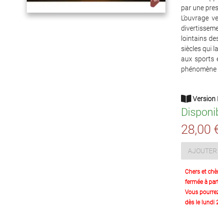
par une pres
L’ouvrage v
divertisseme
lointains d
siècles qui l
aux sports e
phénomène s
Version 
Disponi
28,00 
AJOUTER 
Chers et chè
fermée à part
Vous pourre
dès le lundi