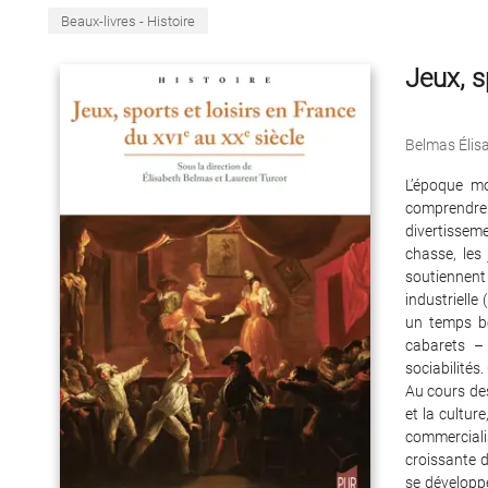
Beaux-livres - Histoire
Jeux, s
Belmas Élis
L’époque mo
comprendre
divertisseme
chasse, les 
soutiennen
industrielle
un temps be
cabarets –
sociabilités
Au cours des
et la cultur
commerciali
croissante d
se développ