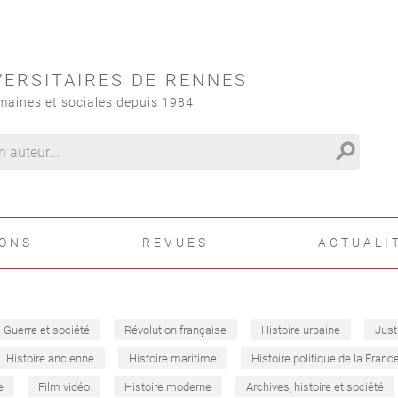
VERSITAIRES DE RENNES
maines et sociales depuis 1984
search
IONS
REVUES
ACTUALI
Guerre et société
Révolution française
Histoire urbaine
Just
Histoire ancienne
Histoire maritime
Histoire politique de la Franc
e
Film vidéo
Histoire moderne
Archives, histoire et société