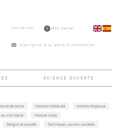
Connexion
0
Mon panier
Inscription à la lettre d'information
TÉS
SCIENCE OUVERTE
ice et déviance
Histoire médiévale
Histoire religieuse
e au XXe siècle
Histoire rurale
Religion et société
Techniques, savoirs, sociétés