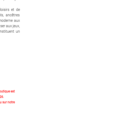
oisirs et de
els, ancêtres
 moderne aux
user aux jeux,
onstituent un
outique est
26.
 sur notre