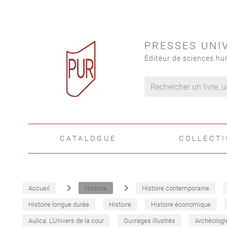
PRESSES UNI
Éditeur de sciences hu
CATALOGUE
COLLECT
navigate_next
navigate_next
Accueil
Histoire
Histoire contemporaine
Histoire longue durée
Histoire
Histoire économique
Aulica. L'Univers de la cour
Ouvrages illustrés
Archéologi