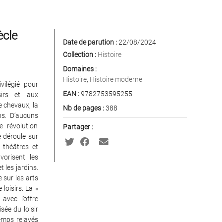
ècle
Date de parution :
22/08/2024
Collection :
Histoire
Domaines :
Histoire
,
Histoire moderne
vilégié pour
EAN :
9782753595255
sirs et aux
e chevaux, la
Nb de pages :
388
ins. D’aucuns
 révolution
Partager :
e déroule sur
 théâtres et
orisent les
 les jardins.
 sur les arts
loisirs. La «
avec l’offre
sée du loisir
emps relayés