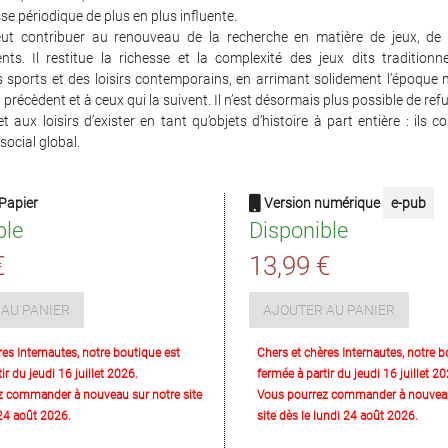
se périodique de plus en plus influente.
eut contribuer au renouveau de la recherche en matière de jeux, de l
nts. Il restitue la richesse et la complexité des jeux dits traditionn
es sports et des loisirs contemporains, en arrimant solidement l’époque
a précèdent et à ceux qui la suivent. Il n’est désormais plus possible de ref
t aux loisirs d’exister en tant qu’objets d’histoire à part entière : ils c
ocial global.
Papier
Version numérique
e-pub
ble
Disponible
€
13,99 €
AU PANIER
AJOUTER AU PANIER
res Internautes, notre boutique est
Chers et chères Internautes, notre b
ir du jeudi 16 juillet 2026.
fermée à partir du jeudi 16 juillet 20
z commander à nouveau sur notre site
Vous pourrez commander à nouveau
 24 août 2026.
site dès le lundi 24 août 2026.