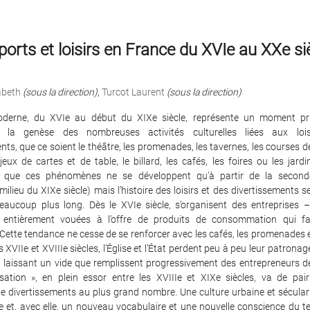
ports et loisirs en France du XVIe au XXe si
abeth
(sous la direction)
,
Turcot Laurent
(sous la direction)
derne, du XVIe au début du XIXe siècle, représente un moment pri
 la genèse des nombreuses activités culturelles liées aux loi
nts, que ce soient le théâtre, les promenades, les tavernes, les courses d
jeux de cartes et de table, le billard, les cafés, les foires ou les jard
t que ces phénomènes ne se développent qu’à partir de la seconde
 (milieu du XIXe siècle) mais l’histoire des loisirs et des divertissements s
aucoup plus long. Dès le XVIe siècle, s’organisent des entreprises –
 entièrement vouées à l’offre de produits de consommation qui fav
. Cette tendance ne cesse de se renforcer avec les cafés, les promenades et
 XVIIe et XVIIIe siècles, l’Église et l’État perdent peu à peu leur patronage
e, laissant un vide que remplissent progressivement des entrepreneurs de 
sation », en plein essor entre les XVIIIe et XIXe siècles, va de pair 
e divertissements au plus grand nombre. Une culture urbaine et séculari
e et, avec elle, un nouveau vocabulaire et une nouvelle conscience du t