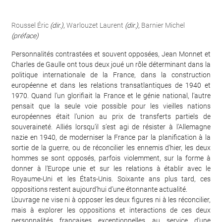
Roussel Éric
(dir.)
,
Warlouzet Laurent
(dir.)
,
Barnier Michel
(préface)
Personnalités contrastées et souvent opposées, Jean Monnet et
Charles de Gaulle ont tous deux joué un rôle déterminant dans la
politique internationale de la France, dans la construction
européenne et dans les relations transatlantiques de 1940 et
1970. Quand l’un glorifiait la France et le génie national, l’autre
pensait que la seule voie possible pour les vieilles nations
européennes était l’union au prix de transferts partiels de
souveraineté. Alliés lorsqu’il s’est agi de résister à l’Allemagne
nazie en 1940, de moderniser la France par la planification à la
sortie de la guerre, ou de réconcilier les ennemis d’hier, les deux
hommes se sont opposés, parfois violemment, sur la forme à
donner à l’Europe unie et sur les relations à établir avec le
Royaume-Uni et les États-Unis. Soixante ans plus tard, ces
oppositions restent aujourd’hui d’une étonnante actualité.
L’ouvrage ne vise ni à opposer les deux figures ni à les réconcilier,
mais à explorer les oppositions et interactions de ces deux
personnalités françaises exceptionnelles au service d’une