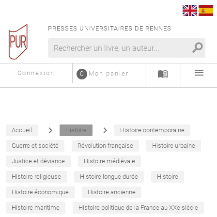
PRESSES UNIVERSITAIRES DE RENNES
search
menu
menu_book
Connexion
0
Mon panier
navigate_next
navigate_next
Accueil
Histoire
Histoire contemporaine
Guerre et société
Révolution française
Histoire urbaine
Justice et déviance
Histoire médiévale
Histoire religieuse
Histoire longue durée
Histoire
Histoire économique
Histoire ancienne
Histoire maritime
Histoire politique de la France au XXe siècle