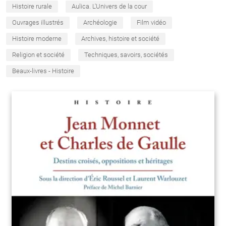
Histoire rurale
Aulica. L'Univers de la cour
Ouvrages illustrés
Archéologie
Film vidéo
Histoire moderne
Archives, histoire et société
Religion et société
Techniques, savoirs, sociétés
Beaux-livres - Histoire