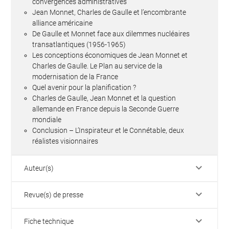
convergences administratives
Jean Monnet, Charles de Gaulle et l’encombrante
alliance américaine
De Gaulle et Monnet face aux dilemmes nucléaires
transatlantiques (1956-1965)
Les conceptions économiques de Jean Monnet et
Charles de Gaulle. Le Plan au service de la
modernisation de la France
Quel avenir pour la planification ?
Charles de Gaulle, Jean Monnet et la question
allemande en France depuis la Seconde Guerre
mondiale
Conclusion – L’Inspirateur et le Connétable, deux
réalistes visionnaires
keyboard_arrow_down
Auteur(s)
keyboard_arrow_down
Revue(s) de presse
keyboard_arrow_down
Fiche technique