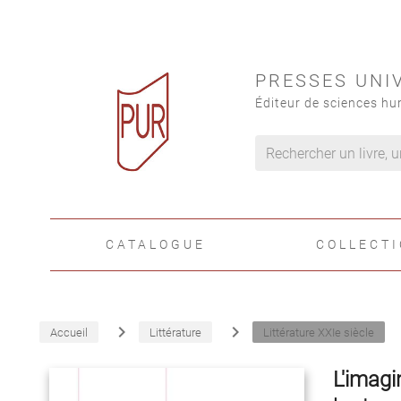
PRESSES UNI
Éditeur de sciences hu
CATALOGUE
COLLECT
navigate_next
navigate_next
Accueil
Littérature
Littérature XXIe siècle
L'imagi