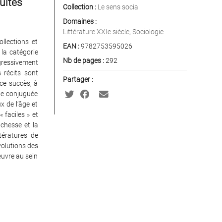
ultes
Collection :
Le sens social
Domaines :
Littérature XXIe siècle
,
Sociologie
ollections et
EAN :
9782753595026
 la catégorie
Nb de pages :
292
ogressivement
 récits sont
Partager :
e succès, à
che conjuguée
x de l’âge et
« faciles » et
ichesse et la
tératures de
́volutions des
’œuvre au sein