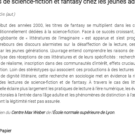
 de science-fiction et fantasy chez les jeunes ad
die
(aut.)
́but des années 2000, les titres de fantasy se multiplient dans les c
ditionnellement dédiées à la science-fiction. Face à ce succès croissant,
englobante de « littératures de l’imaginaire » est apparue et s’est pr
 rebours des discours alarmistes sur la désaffection de la lecture, ces
s par les jeunes générations. L’ouvrage entend comprendre les raisons de c
lyse des réceptions de ces littératures et de leurs spécificités : recher
 de réalisme, inscription dans des communautés d’intérêt, effets cruciau
ation. Loin des stéréotypes qui associent ces productions à des lectures 
de dignité littéraire, cette recherche en sociologie met en évidence la r
des lectures de science-fiction et de fantasy. À travers le cas des lit
 elle éclaire plus largement les pratiques de lecture à l’ère numérique, les e
torales à l’entrée dans l’âge adulte et les phénomènes de distinction à l
t la légitimité n’est pas assurée.
ien du
Centre Max Weber
de l’
École normale supérieure de Lyon
.
Papier