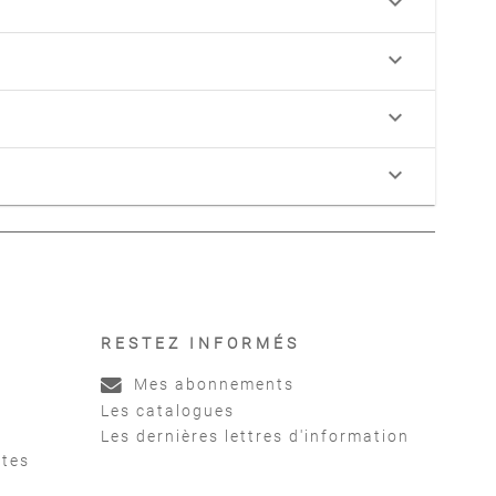
keyboard_arrow_down
keyboard_arrow_down
keyboard_arrow_down
keyboard_arrow_down
RESTEZ INFORMÉS
Mes abonnements
Les catalogues
Les dernières lettres d'information
ntes