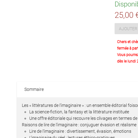
Disponi
25,00 
AJOUTER 
Chers et chè
fermée à part
Vous pourre
dès le lundi
Sommaire
Les « littératures de l’imaginaire » : un ensemble éditorial foi
La science-fiction, la fantasy et la littérature instituée
Une offre éditoriale qui recouvre les clivages en termes de 
Raisons de lire de l’imaginaire : conjuguer évasion et réalisme
Lire de l’imaginaire : divertissement, évasion, émotions
L’imaginaire du réel : lectures éthico-pratiques