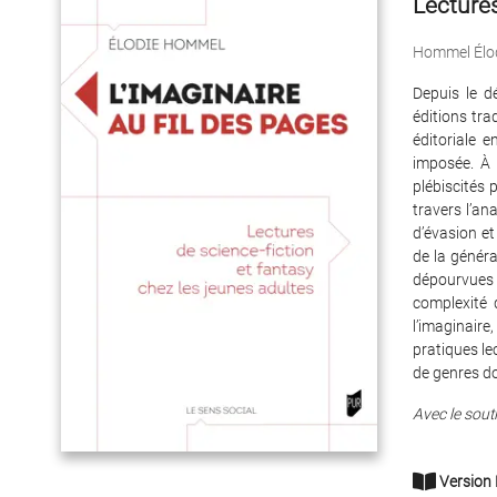
Lectures
Hommel Élo
Depuis le de
éditions tra
éditoriale 
imposée. À
plébiscité
travers l’ana
d’évasion et
de la génér
dépourvues 
complexité 
l’imaginaire,
pratiques lec
de genres don
Avec le sout
Version 