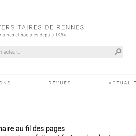
VERSITAIRES DE RENNES
maines et sociales depuis 1984
search
IONS
REVUES
ACTUALI
naire au fil des pages