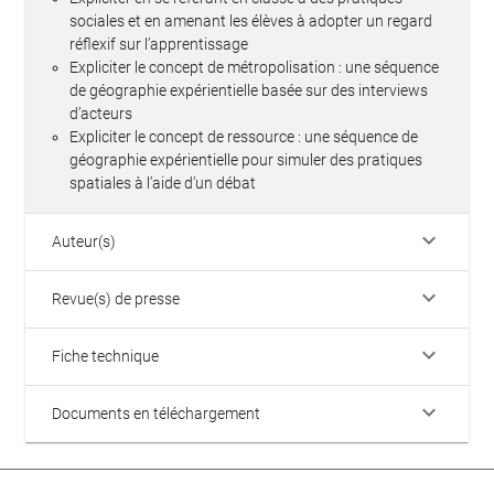
sociales et en amenant les élèves à adopter un regard
réflexif sur l’apprentissage
Expliciter le concept de métropolisation : une séquence
de géographie expérientielle basée sur des interviews
d’acteurs
Expliciter le concept de ressource : une séquence de
géographie expérientielle pour simuler des pratiques
spatiales à l’aide d’un débat
keyboard_arrow_down
Auteur(s)
keyboard_arrow_down
Revue(s) de presse
keyboard_arrow_down
Fiche technique
keyboard_arrow_down
Documents en téléchargement