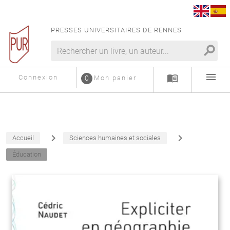
PRESSES UNIVERSITAIRES DE RENNES
search
menu
menu_book
Connexion
0
Mon panier
navigate_next
navigate_next
Accueil
Sciences humaines et sociales
Éducation