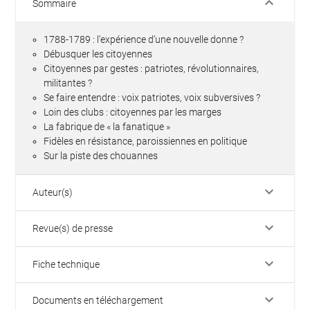
keyboard_arrow_down
Sommaire
1788-1789 : l’expérience d’une nouvelle donne ?
Débusquer les citoyennes
Citoyennes par gestes : patriotes, révolutionnaires,
militantes ?
Se faire entendre : voix patriotes, voix subversives ?
Loin des clubs : citoyennes par les marges
La fabrique de « la fanatique »
Fidèles en résistance, paroissiennes en politique
Sur la piste des chouannes
keyboard_arrow_down
Auteur(s)
keyboard_arrow_down
Revue(s) de presse
keyboard_arrow_down
Fiche technique
keyboard_arrow_down
Documents en téléchargement