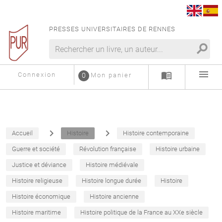
PRESSES UNIVERSITAIRES DE RENNES
search
menu
menu_book
Connexion
0
Mon panier
navigate_next
navigate_next
Accueil
Histoire
Histoire contemporaine
Guerre et société
Révolution française
Histoire urbaine
Justice et déviance
Histoire médiévale
Histoire religieuse
Histoire longue durée
Histoire
Histoire économique
Histoire ancienne
Histoire maritime
Histoire politique de la France au XXe siècle