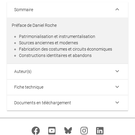
keyboard_arrow_down
Sommaire
Préface de Daniel Roche
Patrimonialisation et instrumentalisation
Sources anciennes et modernes
Fabrication des costumes et circuits économiques
Constructions identitaires et abandons
keyboard_arrow_down
Auteur(s)
keyboard_arrow_down
Fiche technique
keyboard_arrow_down
Documents en téléchargement