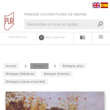
PRESSES UNIVERSITAIRES DE RENNES
search
menu
menu_book
Connexion
0
Mon panier
navigate_next
navigate_next
Accueil
Bretagne
Bretagne (arts)
Bretagne (littérature)
Bretagne (histoire)
Bretagne (culture et société)