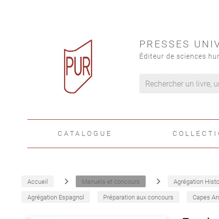
PRESSES UNI
Éditeur de sciences hu
CATALOGUE
COLLECT
navigate_next
navigate_next
Accueil
Manuels et concours
Agrégation Histo
Agrégation Espagnol
Préparation aux concours
Capes An