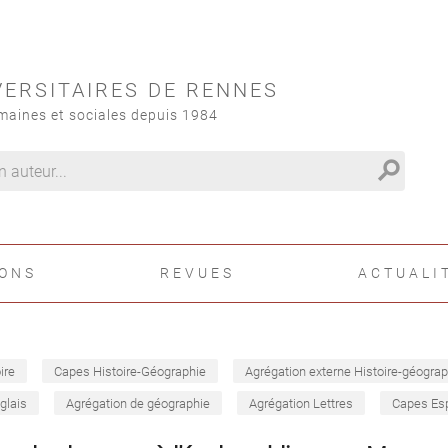
VERSITAIRES DE RENNES
maines et sociales depuis 1984
search
IONS
REVUES
ACTUALI
ire
Capes Histoire-Géographie
Agrégation externe Histoire-géograp
glais
Agrégation de géographie
Agrégation Lettres
Capes Es