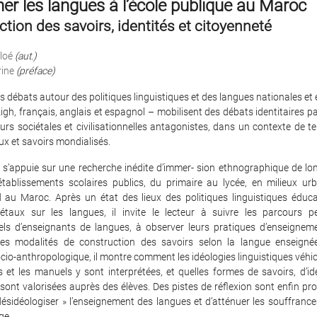
er les langues à l’école publique au Maroc
tion des savoirs, identités et citoyenneté
loé
(aut.)
rine
(préface)
s débats autour des politiques linguistiques et des langues nationales et e
gh, français, anglais et espagnol – mobilisent des débats identitaires p
rs sociétales et civilisationnelles antagonistes, dans un contexte de t
ux et savoirs mondialisés.
s’appuie sur une recherche inédite d’immer- sion ethnographique de lon
 d’établissements scolaires publics, du primaire au lycée, en milieux urb
au Maroc. Après un état des lieux des politiques linguistiques éduca
iétaux sur les langues, il invite le lecteur à suivre les parcours p
els d’enseignants de langues, à observer leurs pratiques d’enseignem
les modalités de construction des savoirs selon la langue enseigne
io-anthropologique, il montre comment les idéologies linguistiques véhicu
t les manuels y sont interprétées, et quelles formes de savoirs, d’ide
sont valorisées auprès des élèves. Des pistes de réflexion sont enfin p
ésidéologiser » l’enseignement des langues et d’atténuer les souffrances 
ge.