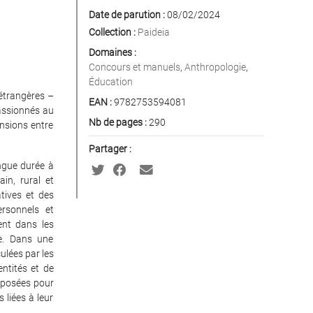
Date de parution :
08/02/2024
Collection :
Paideia
Domaines :
Concours et manuels
,
Anthropologie
,
Éducation
́trangères –
EAN :
9782753594081
assionnés au
Nb de pages :
290
ensions entre
Partager :
gue durée à
ain, rural et
tives et des
ersonnels et
ent dans les
́e. Dans une
lées par les
ntités et de
roposées pour
liées à leur