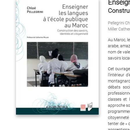
Enseign
Construc
Pellegrini Ch
Miller Cathe
Au Maroc, le
arabe, amazi
nom de valeu
savoirs loca
Cet ouvrage 
l’intérieur
montagnard 
débats soc
professionn
classes et 
approche soc
programmes e
citoyenneté 
tenter de « d
apprentissa