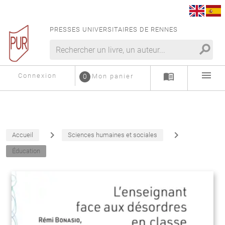
PRESSES UNIVERSITAIRES DE RENNES
search
menu
menu_book
Connexion
0
Mon panier
navigate_next
navigate_next
Accueil
Sciences humaines et sociales
Éducation