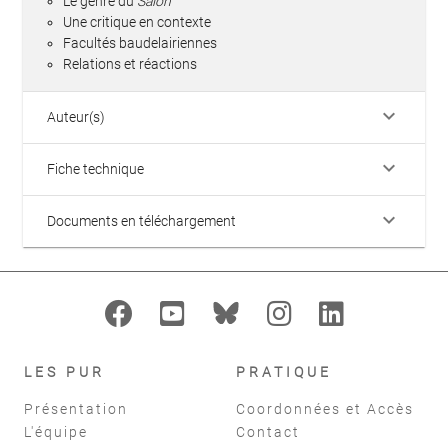
Le genre du
Salon
Une critique en contexte
Facultés baudelairiennes
Relations et réactions
keyboard_arrow_down
Auteur(s)
keyboard_arrow_down
Fiche technique
keyboard_arrow_down
Documents en téléchargement
LES PUR
PRATIQUE
Présentation
Coordonnées et Accès
L'équipe
Contact