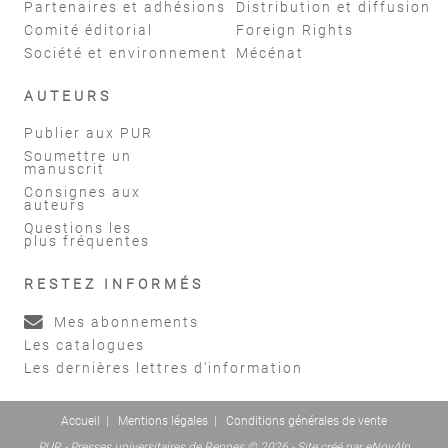
Partenaires et adhésions
Distribution et diffusion
Comité éditorial
Foreign Rights
Société et environnement
Mécénat
AUTEURS
Publier aux PUR
Soumettre un
manuscrit
Consignes aux
auteurs
Questions les
plus fréquentes
RESTEZ INFORMÉS
Mes abonnements
Les catalogues
Les dernières lettres d'information
Accueil
|
Mentions légales
|
Conditions générales de vente
PUR - Presses universitaires de Rennes © 2026 - Site créé par
eNovAlp