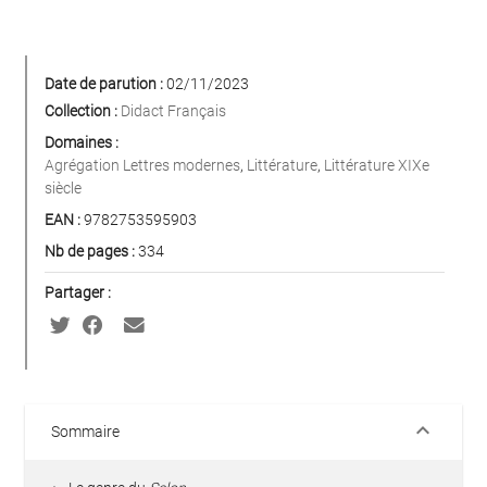
Date de parution :
02/11/2023
Collection :
Didact Français
Domaines :
Agrégation Lettres modernes
,
Littérature
,
Littérature XIXe
siècle
EAN :
9782753595903
Nb de pages :
334
Partager :
keyboard_arrow_down
Sommaire