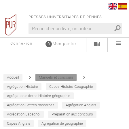
PRESSES UNIVERSITAIRES DE RENNES
search
menu
menu_book
Connexion
0
Mon panier
navigate_next
navigate_next
Accueil
Manuels et concours
Agrégation Histoire
Capes Histoire-Géographie
Agrégation externe Histoire-géographie
Agrégation Lettres modernes
Agrégation Anglais
Agrégation Espagnol
Préparation aux concours
Capes Anglais
Agrégation de géographie