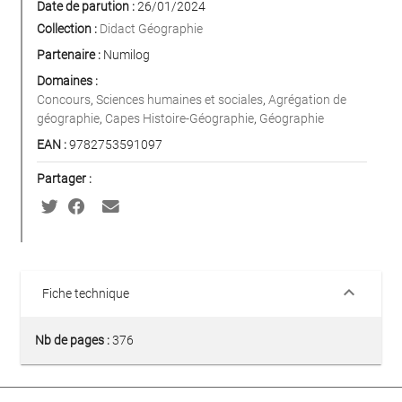
Date de parution :
26/01/2024
Collection :
Didact Géographie
Partenaire :
Numilog
Domaines :
Concours
,
Sciences humaines et sociales
,
Agrégation de
géographie
,
Capes Histoire-Géographie
,
Géographie
EAN :
9782753591097
Partager :
keyboard_arrow_down
Fiche technique
Nb de pages :
376