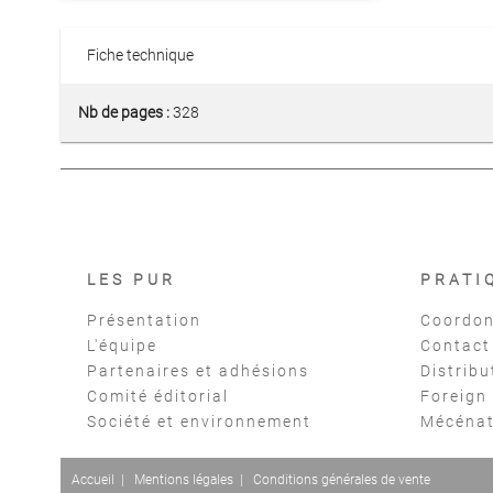
Fiche technique
Nb de pages :
328
LES PUR
PRATI
Présentation
Coordon
L'équipe
Contact
Partenaires et adhésions
Distribu
Comité éditorial
Foreign
Société et environnement
Mécéna
Accueil
|
Mentions légales
|
Conditions générales de vente