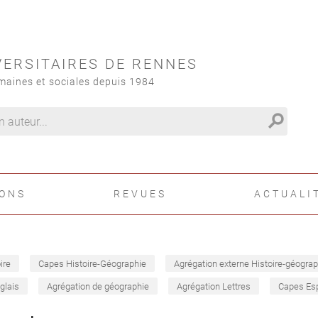
VERSITAIRES DE RENNES
maines et sociales depuis 1984
search
IONS
REVUES
ACTUALI
ire
Capes Histoire-Géographie
Agrégation externe Histoire-géograp
glais
Agrégation de géographie
Agrégation Lettres
Capes Es