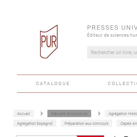
PRESSES UNI
Éditeur de sciences hu
CATALOGUE
COLLECT
navigate_next
navigate_next
Accueil
Manuels et concours
Agrégation Histo
Agrégation Espagnol
Préparation aux concours
Capes An