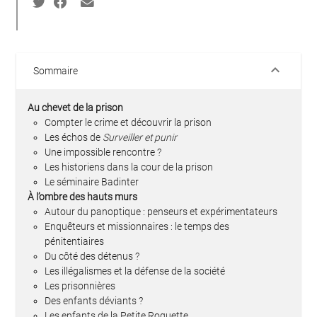
keyboard_arrow_down
Sommaire
Au chevet de la prison
Compter le crime et découvrir la prison
Les échos de
Surveiller et punir
Une impossible rencontre ?
Les historiens dans la cour de la prison
Le séminaire Badinter
À l’ombre des hauts murs
Autour du panoptique : penseurs et expérimentateurs
Enquêteurs et missionnaires : le temps des
pénitentiaires
Du côté des détenus ?
Les illégalismes et la défense de la société
Les prisonnières
Des enfants déviants ?
Les enfants de la Petite Roquette