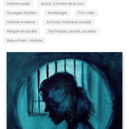
Histoire rurale
Aulica. L'Univers de la cour
Ouvrages illustrés
Archéologie
Film vidéo
Histoire moderne
Archives, histoire et société
Religion et société
Techniques, savoirs, sociétés
Beaux-livres - Histoire