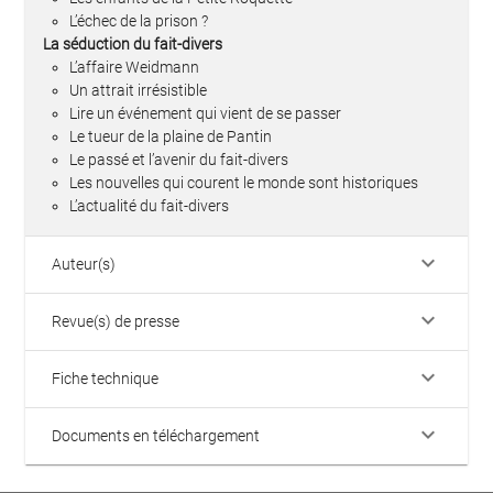
L’échec de la prison ?
La séduction du fait-divers
L’affaire Weidmann
Un attrait irrésistible
Lire un événement qui vient de se passer
Le tueur de la plaine de Pantin
Le passé et l’avenir du fait-divers
Les nouvelles qui courent le monde sont historiques
L’actualité du fait-divers
keyboard_arrow_down
Auteur(s)
keyboard_arrow_down
Revue(s) de presse
keyboard_arrow_down
Fiche technique
keyboard_arrow_down
Documents en téléchargement