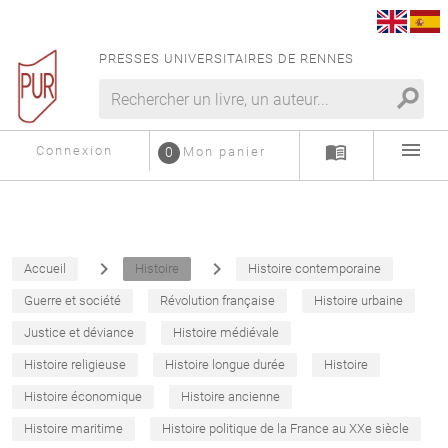
PRESSES UNIVERSITAIRES DE RENNES
search
menu
menu_book
Connexion
0
Mon panier
navigate_next
navigate_next
Accueil
Histoire
Histoire contemporaine
Guerre et société
Révolution française
Histoire urbaine
Justice et déviance
Histoire médiévale
Histoire religieuse
Histoire longue durée
Histoire
Histoire économique
Histoire ancienne
Histoire maritime
Histoire politique de la France au XXe siècle