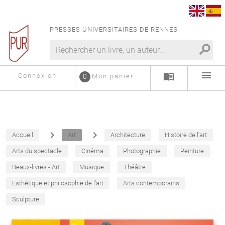
PRESSES UNIVERSITAIRES DE RENNES
search
menu
menu_book
Connexion
0
Mon panier
navigate_next
navigate_next
Accueil
Art
Architecture
Histoire de l'art
Arts du spectacle
Cinéma
Photographie
Peinture
Beaux-livres - Art
Musique
Théâtre
Esthétique et philosophie de l'art
Arts contemporains
Sculpture