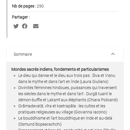
Nb de pages :
290
Partager :
keyboard_arrow_down
Sommaire
Mondes sacrés indiens, fondements et particularismes
Le dieu qui danse et le dieu aux trois pas : Śiva et Viṣṇu
dans le mythe et dans l’art en İnde (Laura Giuliano)
Divinités féminines hindoues, puissances qui traversent
les siècles dans le mythe et dans l’art : Durgā tuant le
démon-buffle et Lakṣmī aux éléphants (Chiara Policardi)
Grāmadevatā, vīra et kṣetrapāla : les cultes et les
pratiques religieuses au village (Giovanna Iacono)
Le bouddhisme et l’art bouddhique en İnde et au-delà
(Osmund Bopearachchi)