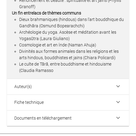
Renoncement et beauté : spiritualité et art jaïns (Phyllis
Granoff)
Un fin entrelacs de thèmes communs
Dieux brahmaniques (hindous) dans l’art bouddhique du
Gandhāra (Osmund Bopearachchi)
Archéologie du yoga. Ascèse et méditation avant les
Yogasūtra (Laura Giuliano)
Cosmologie et art en İnde (Naman Ahuja)
Divinités aux formes animales dans les religions et les
arts hindous, bouddhistes et jaïns (Chiara Policardi)
Le culte de Tārā, entre bouddhisme et hindouisme
(Claudia Ramasso
keyboard_arrow_down
Auteur(s)
keyboard_arrow_down
Fiche technique
keyboard_arrow_down
Documents en téléchargement