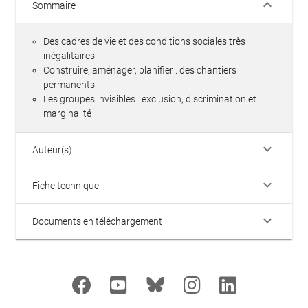
keyboard_arrow_down
Sommaire
Des cadres de vie et des conditions sociales très
inégalitaires
Construire, aménager, planifier : des chantiers
permanents
Les groupes invisibles : exclusion, discrimination et
marginalité
keyboard_arrow_down
Auteur(s)
keyboard_arrow_down
Fiche technique
keyboard_arrow_down
Documents en téléchargement