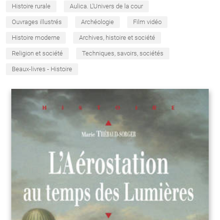
Histoire rurale
Aulica. L'Univers de la cour
Ouvrages illustrés
Archéologie
Film vidéo
Histoire moderne
Archives, histoire et société
Religion et société
Techniques, savoirs, sociétés
Beaux-livres - Histoire