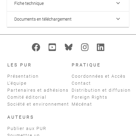
keyboard_arrow_down
Fiche technique
keyboard_arrow_down
Documents en téléchargement
LES PUR
PRATIQUE
Présentation
Coordonnées et Accès
L'équipe
Contact
Partenaires et adhésions
Distribution et diffusion
Comité éditorial
Foreign Rights
Société et environnement
Mécénat
AUTEURS
Publier aux PUR
Soumettre un