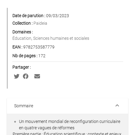
Date de parution :
09/03/2023
Collection :
Paideia
Domaines :
Éducation
,
Sciences humaines et sociales
EAN :
9782753587779
Nb de pages :
172
Partager :
keyboard_arrow_down
Sommaire
Un mouvement mondial de reconfiguration curriculaire
en quatre vagues de réformes
Première partie : Éducation scientifique : contexte et enjeux