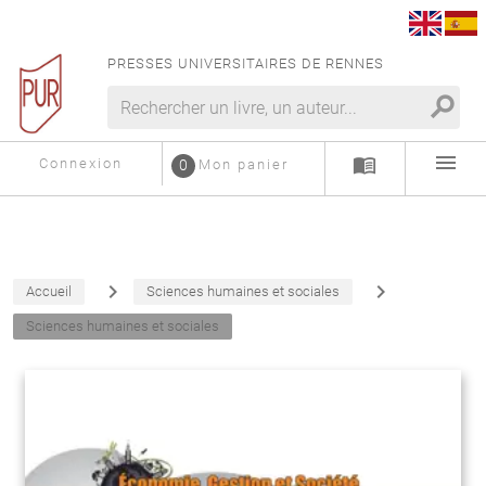
PRESSES UNIVERSITAIRES DE RENNES
search
menu
menu_book
Connexion
0
Mon panier
navigate_next
navigate_next
Accueil
Sciences humaines et sociales
Sciences humaines et sociales