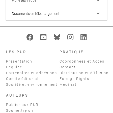
keyboard_arrow_down
Fiche technique
keyboard_arrow_down
Documents en téléchargement
LES PUR
PRATIQUE
Présentation
Coordonnées et Accès
L'équipe
Contact
Partenaires et adhésions
Distribution et diffusion
Comité éditorial
Foreign Rights
Société et environnement
Mécénat
AUTEURS
Publier aux PUR
Soumettre un