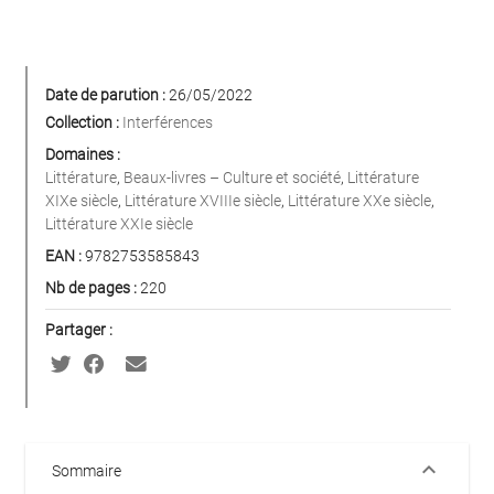
Date de parution :
26/05/2022
Collection :
Interférences
Domaines :
Littérature
,
Beaux-livres – Culture et société
,
Littérature
XIXe siècle
,
Littérature XVIIIe siècle
,
Littérature XXe siècle
,
Littérature XXIe siècle
EAN :
9782753585843
Nb de pages :
220
Partager :
keyboard_arrow_down
Sommaire