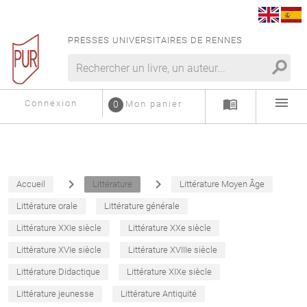
PRESSES UNIVERSITAIRES DE RENNES
search
menu
menu_book
Connexion
0
Mon panier
navigate_next
navigate_next
Accueil
Littérature
Littérature Moyen Âge
Littérature orale
Littérature générale
Littérature XXIe siècle
Littérature XXe siècle
Littérature XVIe siècle
Littérature XVIIIe siècle
Littérature Didactique
Littérature XIXe siècle
Littérature jeunesse
Littérature Antiquité