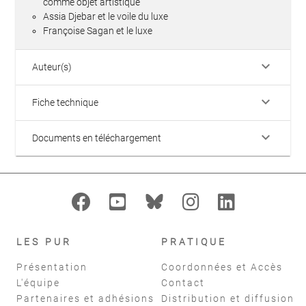
comme objet artistique
Assia Djebar et le voile du luxe
Françoise Sagan et le luxe
keyboard_arrow_down
Auteur(s)
keyboard_arrow_down
Fiche technique
keyboard_arrow_down
Documents en téléchargement
LES PUR
PRATIQUE
Présentation
Coordonnées et Accès
L'équipe
Contact
Partenaires et adhésions
Distribution et diffusion