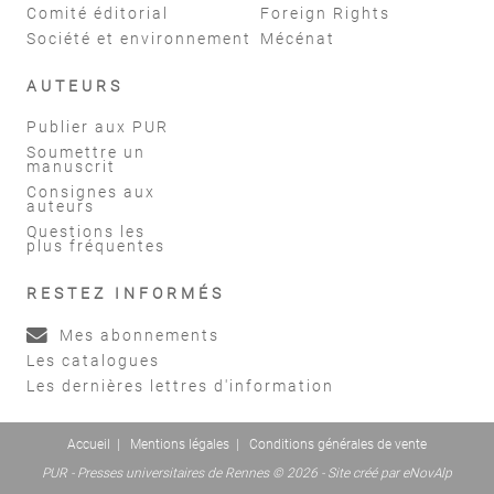
Comité éditorial
Foreign Rights
Société et environnement
Mécénat
AUTEURS
Publier aux PUR
Soumettre un
manuscrit
Consignes aux
auteurs
Questions les
plus fréquentes
RESTEZ INFORMÉS
Mes abonnements
Les catalogues
Les dernières lettres d'information
Accueil
|
Mentions légales
|
Conditions générales de vente
PUR - Presses universitaires de Rennes © 2026 - Site créé par
eNovAlp