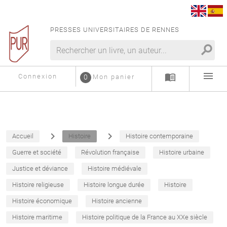
PRESSES UNIVERSITAIRES DE RENNES
search
menu
menu_book
Connexion
0
Mon panier
navigate_next
navigate_next
Accueil
Histoire
Histoire contemporaine
Guerre et société
Révolution française
Histoire urbaine
Justice et déviance
Histoire médiévale
Histoire religieuse
Histoire longue durée
Histoire
Histoire économique
Histoire ancienne
Histoire maritime
Histoire politique de la France au XXe siècle