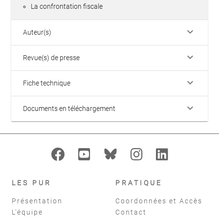
La confrontation fiscale
keyboard_arrow_down
Auteur(s)
keyboard_arrow_down
Revue(s) de presse
keyboard_arrow_down
Fiche technique
keyboard_arrow_down
Documents en téléchargement
LES PUR
PRATIQUE
Présentation
Coordonnées et Accès
L'équipe
Contact