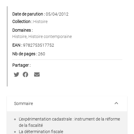
Date de parution :
05/04/2012
Collection :
Histoire
Domaines :
Histoire
,
Histoire contemporaine
EAN :
9782753517752
Nb de pages :
260
Partager :
keyboard_arrow_down
Sommaire
L'expérimentation cadastrale : instrument de la réforme
de la fiscalité
La détermination fiscale