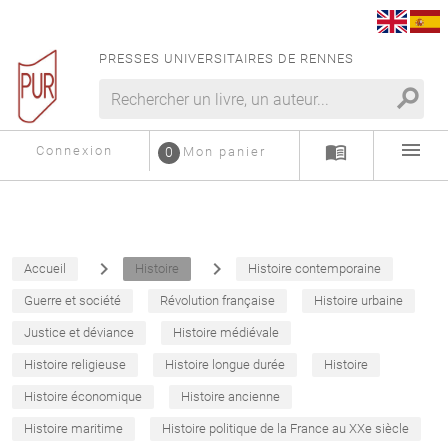
PRESSES UNIVERSITAIRES DE RENNES
search
menu
menu_book
Connexion
0
Mon panier
navigate_next
navigate_next
Accueil
Histoire
Histoire contemporaine
Guerre et société
Révolution française
Histoire urbaine
Justice et déviance
Histoire médiévale
Histoire religieuse
Histoire longue durée
Histoire
Histoire économique
Histoire ancienne
Histoire maritime
Histoire politique de la France au XXe siècle