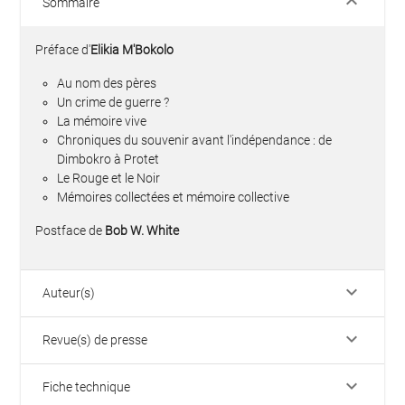
keyboard_arrow_down
Sommaire
Préface d'
Elikia M'Bokolo
Au nom des pères
Un crime de guerre ?
La mémoire vive
Chroniques du souvenir avant l'indépendance : de
Dimbokro à Protet
Le Rouge et le Noir
Mémoires collectées et mémoire collective
Postface de
Bob W. White
keyboard_arrow_down
Auteur(s)
keyboard_arrow_down
Revue(s) de presse
keyboard_arrow_down
Fiche technique