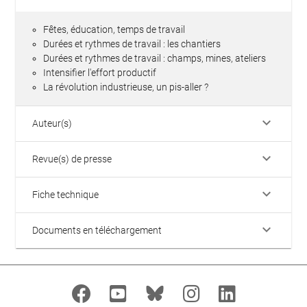
Fêtes, éducation, temps de travail
Durées et rythmes de travail : les chantiers
Durées et rythmes de travail : champs, mines, ateliers
Intensifier l'effort productif
La révolution industrieuse, un pis-aller ?
keyboard_arrow_down
Auteur(s)
keyboard_arrow_down
Revue(s) de presse
keyboard_arrow_down
Fiche technique
keyboard_arrow_down
Documents en téléchargement