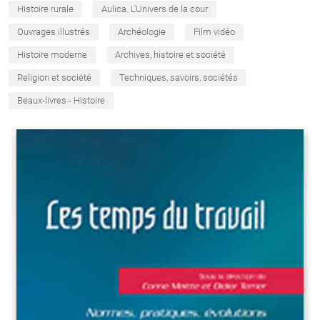
Histoire rurale
Aulica. L'Univers de la cour
Ouvrages illustrés
Archéologie
Film vidéo
Histoire moderne
Archives, histoire et société
Religion et société
Techniques, savoirs, sociétés
Beaux-livres - Histoire