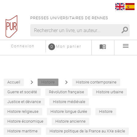
PRESSES UNIVERSITAIRES DE RENNES
search
menu
menu_book
Connexion
0
Mon panier
navigate_next
navigate_next
Accueil
Histoire
Histoire contemporaine
Guerre et société
Révolution française
Histoire urbaine
Justice et déviance
Histoire médiévale
Histoire religieuse
Histoire longue durée
Histoire
Histoire économique
Histoire ancienne
Histoire maritime
Histoire politique de la France au XXe siècle