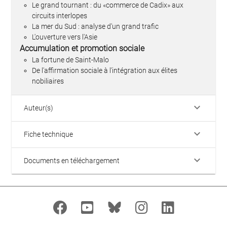
Le grand tournant : du «commerce de Cadix» aux
circuits interlopes
La mer du Sud : analyse d'un grand trafic
L'ouverture vers l'Asie
Accumulation et promotion sociale
La fortune de Saint-Malo
De l'affirmation sociale à l'intégration aux élites
nobiliaires
keyboard_arrow_down
Auteur(s)
keyboard_arrow_down
Fiche technique
keyboard_arrow_down
Documents en téléchargement