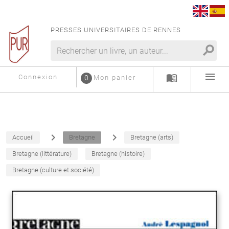
PRESSES UNIVERSITAIRES DE RENNES
search
menu
menu_book
Connexion
0
Mon panier
navigate_next
navigate_next
Accueil
Bretagne
Bretagne (arts)
Bretagne (littérature)
Bretagne (histoire)
Bretagne (culture et société)