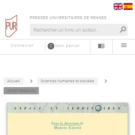
PRESSES UNIVERSITAIRES DE RENNES
search
menu
menu_book
Connexion
0
Mon panier
navigate_next
navigate_next
Accueil
Sciences humaines et sociales
Santé-Médecine